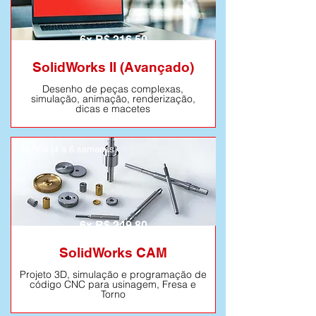
Saiba mais
6x R$ 216,50
SolidWorks II (Avançado)
Desenho de peças complexas,
simulação, animação, renderização,
dicas e macetes
36 hr/a (4 a 6 semanas)
Saiba mais
6x R$ 249,80
SolidWorks CAM
Projeto 3D, simulação e programação de
código CNC para usinagem, Fresa e
Torno