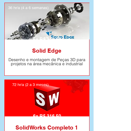
36 hr/a (4 a 6 semanas)
Saiba mais
6x R$ 249,80
Solid Edge
Desenho e montagem de Peças 3D para
projetos na área mecânica e industrial
72 hr/a (2 a 3 meses)
Saiba mais
6x R$ 316,50
SolidWorks Completo 1