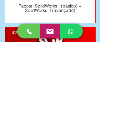
Pacote: SolidWorks I (básico) +
SolidWorks II (avançado)
108 hr/a (3 a 4 meses)
Saiba mais
8x R$ 324,90
SolidWorks Completo 2
Pacote: SolidWorks I (básico) +
SolidWorks II (avançado) + SolidWorks
CAM (usinagem)