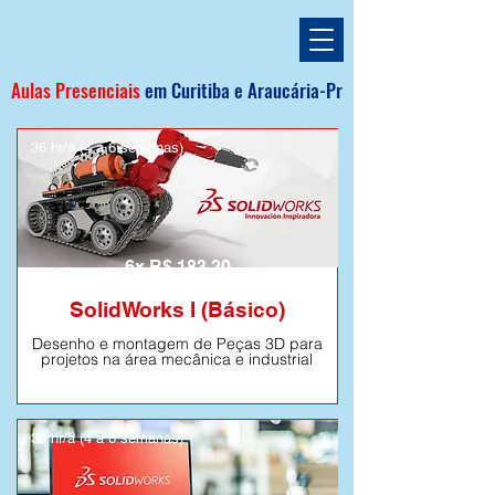
Aulas Presenciais
em
Curitiba e
Araucária
-Pr
36 hr/a (4 a 6 semanas)
6x R$ 183,20
SolidWorks I (Básico)
Desenho e montagem de Peças 3D para
projetos na área mecânica e industrial
36 hr/a (4 a 6 semanas)