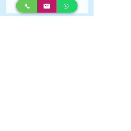
As férias de final de ano para
os alunos da Upgrade
Como Aprender e Não
Esquecer.
Promob - Como criar arranjos
polar no Promob
Arquivo