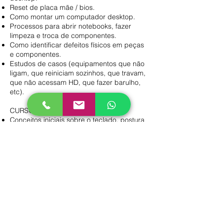
Reset de placa mãe / bios.
Como montar um computador desktop.
Processos para abrir notebooks, fazer
limpeza e troca de componentes.
Como identificar defeitos físicos em peças
e componentes.
Estudos de casos (equipamentos que não
ligam, que reiniciam sozinhos, que travam,
que não acessam HD, que fazer barulho,
etc).
CURSO DE DIGITAÇÃO
Conceitos iniciais sobre o teclado, postura
física e posição dos dedos.
Estudo das teclas, combinações de
diferentes teclas e funções, estudo dos
principais atalhos de teclados.
Aplicação de lições com foco na
memorização da posição dos dedos.
Desenvolvimento de velocidade e
precisão.
Teste de avaliação de desempenho do
aluno.