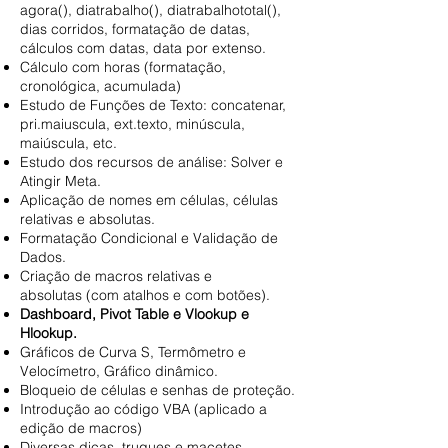
agora(), diatrabalho(), diatrabalhototal(),
dias corridos, formatação de datas,
cálculos com datas, data por extenso.
Cálculo com horas (formatação,
cronológica, acumulada)
Estudo de Funções de Texto: concatenar,
pri.maiuscula, ext.texto, minúscula,
maiúscula, etc.
Estudo dos recursos de análise: Solver e
Atingir Meta.
Aplicação de nomes em células, células
relativas e absolutas.
Formatação Condicional e Validação de
Dados.
Criação de macros relativas e
absolutas (com atalhos e com botões).
Dashboard, Pivot Table e Vlookup e
Hlookup.
Gráficos de Curva S, Termômetro e
Velocímetro, Gráfico dinâmico.
Bloqueio de células e senhas de proteção.
Introdução ao código VBA (aplicado a
edição de macros)
Diversas dicas, truques e macetes