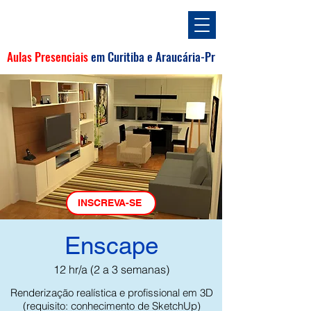
Aulas Presenciais
em
Curitiba e
Araucária
-Pr
INSCREVA-SE
Enscape
12 hr/a (2 a 3 semanas)
Renderização realística e proﬁssional em 3D
(requisito: conhecimento de SketchUp)