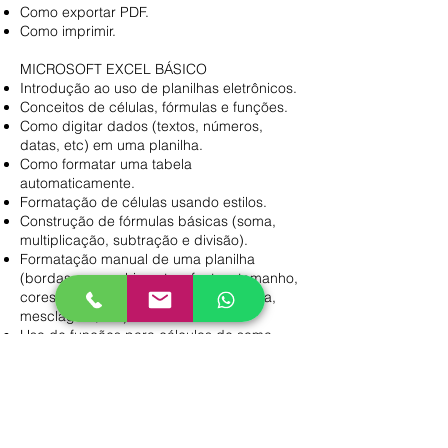
Como exportar PDF.
Como imprimir.
MICROSOFT EXCEL BÁSICO
Introdução ao uso de planilhas eletrônicos.
Conceitos de células, fórmulas e funções.
Como digitar dados (textos, números,
datas, etc) em uma planilha.
Como formatar uma tabela
automaticamente.
Formatação de células usando estilos.
Construção de fórmulas básicas (soma,
multiplicação, subtração e divisão).
Formatação manual de uma planilha
(bordas, preenchimentos, fontes, tamanho,
cores, alinhamento, quebra automática,
mesclagem, etc).
Uso de funções para cálculos de soma,
média, máximo, minimo, data, etc.
Como criar gráficos de colunas e pizzas.
Trabalhando com múltiplas planilhas no
mesmo arquivo e em diferentes arquivos.
Como criar fórmulas entre planilhas